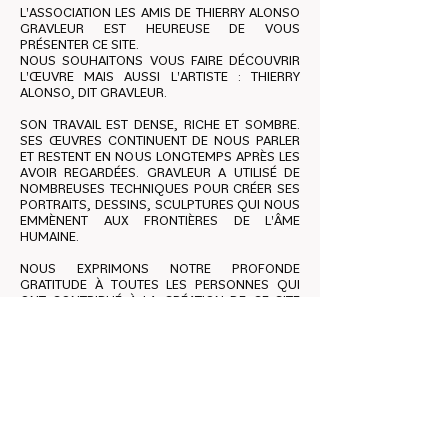
L'ASSOCIATION LES AMIS DE THIERRY ALONSO
GRAVLEUR EST HEUREUSE DE VOUS
PRÉSENTER CE SITE.
NOUS SOUHAITONS VOUS FAIRE DÉCOUVRIR
L'ŒUVRE MAIS AUSSI L'ARTISTE : THIERRY
ALONSO, DIT GRAVLEUR.
SON TRAVAIL EST DENSE, RICHE ET SOMBRE.
SES ŒUVRES CONTINUENT DE NOUS PARLER
ET RESTENT EN NOUS LONGTEMPS APRÈS LES
AVOIR REGARDÉES. GRAVLEUR A UTILISÉ DE
NOMBREUSES TECHNIQUES POUR CRÉER SES
PORTRAITS, DESSINS, SCULPTURES QUI NOUS
EMMÈNENT AUX FRONTIÈRES DE L'ÂME
HUMAINE.
NOUS EXPRIMONS NOTRE PROFONDE
GRATITUDE À TOUTES LES PERSONNES QUI
ONT CONTRIBUÉ À LA CRÉATION DE CE SITE
QUI NOUS FÉDÈRE AUTOUR DE CE GRAND
ARTISTE.
BONNE VISITE !